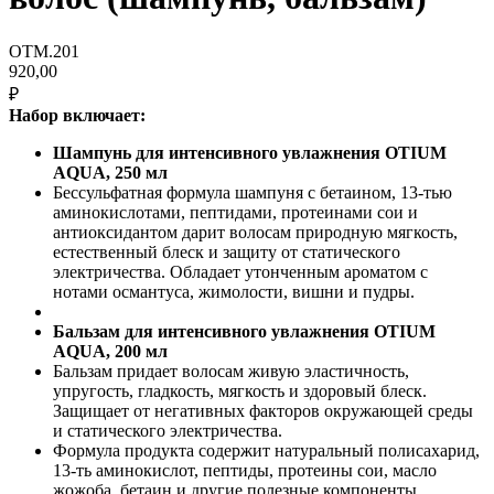
OTM.201
920,00
₽
Набор включает:
Шампунь для интенсивного увлажнения OTIUM
AQUA, 250 мл
Бессульфатная формула шампуня с бетаином, 13-тью
аминокислотами, пептидами, протеинами сои и
антиоксидантом дарит волосам природную мягкость,
естественный блеск и защиту от статического
электричества. Обладает утонченным ароматом с
нотами османтуса, жимолости, вишни и пудры.
Бальзам для интенсивного увлажнения OTIUM
AQUA, 200 мл
Бальзам придает волосам живую эластичность,
упругость, гладкость, мягкость и здоровый блеск.
Защищает от негативных факторов окружающей среды
и статического электричества.
Формула продукта содержит натуральный полисахарид,
13-ть аминокислот, пептиды, протеины сои, масло
жожоба, бетаин и другие полезные компоненты.